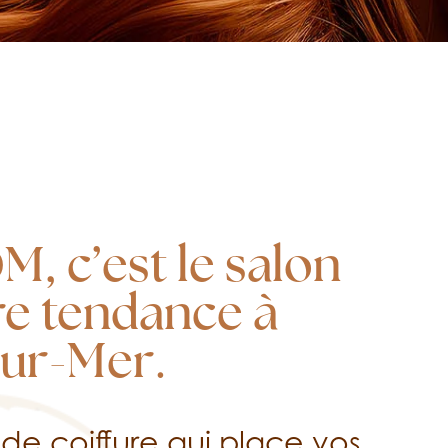
, c’est le salon
re tendance à
ur-Mer.
 de coiffure qui place vos