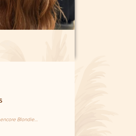
s
u encore Blondie…