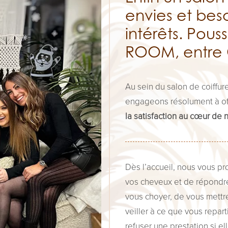
envies et bes
intérêts. Pous
ROOM, entre 
Au sein du salon de coiffur
engageons résolument à off
la satisfaction au cœur de
Dès l’accueil, nous vous 
vos cheveux et de répondre
vous choyer, de vous mettre
veiller à ce que vous repar
refuser une prestation si ell