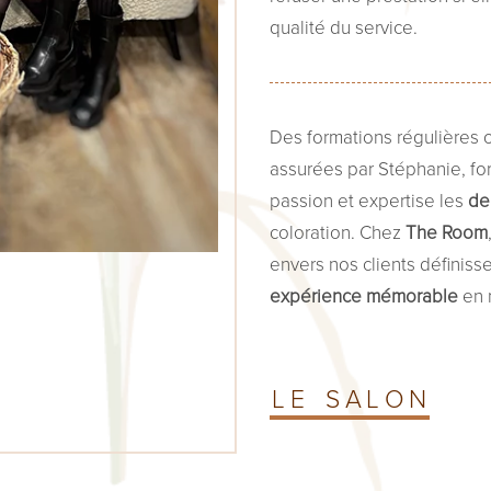
qualité du service.
Des formations régulières 
assurées par Stéphanie, fo
passion et expertise les
der
coloration. Chez
The Room
envers nos clients définisse
expérience mémorable
en 
L
E
S
A
L
O
N