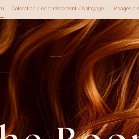
om
Coloration / éclaircissement / balayage
Lissages / 