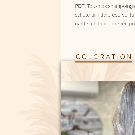
PDT
. Tous nos shampoings
sulfate afin de préserver la 
garder un bon entretien po
C
O
L
O
R
A
T
I
O
N